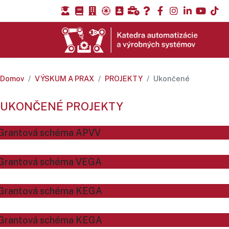
Domov
VÝSKUM A PRAX
PROJEKTY
Ukončené
UKONČENÉ PROJEKTY
Grantová schéma APVV
Grantová schéma VEGA
Grantová schéma KEGA
Grantová schéma KEGA