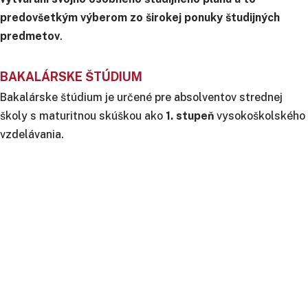
predovšetkým výberom zo širokej ponuky študijných
predmetov
.
BAKALÁRSKE ŠTÚDIUM
Bakalárske štúdium je určené pre absolventov strednej
školy s maturitnou skúškou ako
1. stupeň
vysokoškolského
vzdelávania.
AUTOMATIZÁCIA A DIGITALIZÁCIA VÝROBY
STROJÁRSKE TECHNOLÓGIE