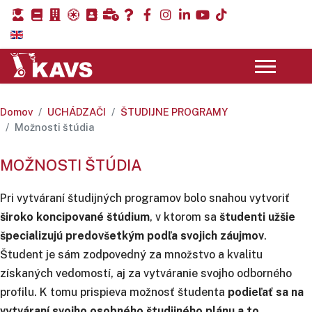
Domov
UCHÁDZAČI
ŠTUDIJNE PROGRAMY
Možnosti štúdia
MOŽNOSTI ŠTÚDIA
Pri vytváraní študijných programov bolo snahou vytvoriť
široko koncipované štúdium
, v ktorom sa
študenti užšie
špecializujú predovšetkým podľa svojich záujmov
.
Študent je sám zodpovedný za množstvo a kvalitu
získaných vedomostí, aj za vytváranie svojho odborného
profilu. K tomu prispieva možnosť študenta
podieľať sa na
vytváraní svojho osobného študijného plánu a to