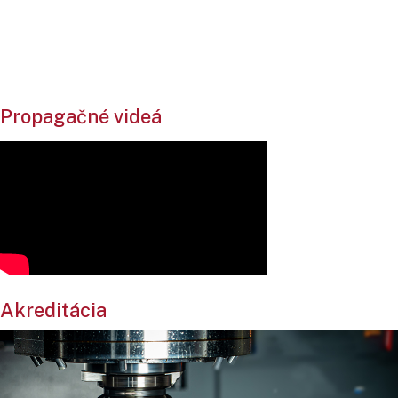
Propagačné videá
Akreditácia